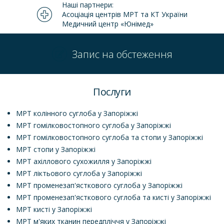
Наші партнери:
Асоціація центрів МРТ та КТ України
Медичний центр «Юнімед»
Запис на обстеження
Послуги
МРТ колінного суглоба у Запоріжжі
МРТ гомілковостопного суглоба у Запоріжжі
МРТ гомілковостопного суглоба та стопи у Запоріжжі
МРТ стопи у Запоріжжі
МРТ ахіллового сухожилля у Запоріжжі
МРТ ліктьового суглоба у Запоріжжі
МРТ променезап'ясткового суглоба у Запоріжжі
МРТ променезап'ясткового суглоба та кисті у Запоріжжі
МРТ кисті у Запоріжжі
МРТ м'яких тканин передпліччя у Запоріжжі