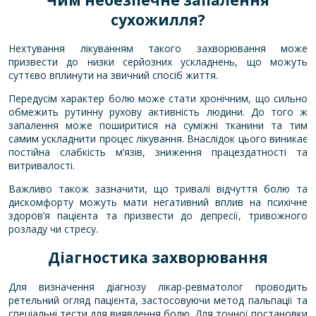
сухожилля?
Нехтування лікуванням такого захворювання може
призвести до низки серйозних ускладнень, що можуть
суттєво вплинути на звичний спосіб життя.
Передусім характер болю може стати хронічним, що сильно
обмежить рутинну рухову активність людини. До того ж
запалення може поширитися на суміжні тканини та тим
самим ускладнити процес лікування. Внаслідок цього виникає
постійна слабкість м’язів, зниження працездатності та
витривалості.
Важливо також зазначити, що тривалі відчуття болю та
дискомфорту можуть мати негативний вплив на психічне
здоров’я пацієнта та призвести до депресії, тривожного
розладу чи стресу.
Діагностика захворювання
Для визначення діагнозу лікар-ревматолог проводить
ретельний огляд пацієнта, застосовуючи метод пальпації та
спеціальні тести для виявлення болю. Для точної постановки