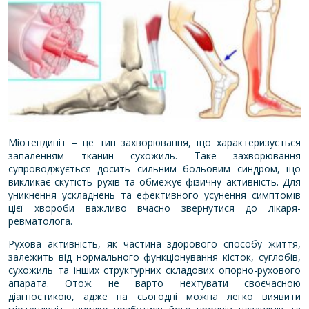
Міотендиніт – це тип захворювання, що характеризується
запаленням тканин сухожиль. Таке захворювання
супроводжується досить сильним больовим синдром, що
викликає скутість рухів та обмежує фізичну активність. Для
уникнення ускладнень та ефективного усунення симптомів
цієї хвороби важливо вчасно звернутися до лікаря-
ревматолога.
Рухова активність, як частина здорового способу життя,
залежить від нормального функціонування кісток, суглобів,
сухожиль та інших структурних складових опорно-рухового
апарата. Отож не варто нехтувати своєчасною
діагностикою, адже на сьогодні можна легко виявити