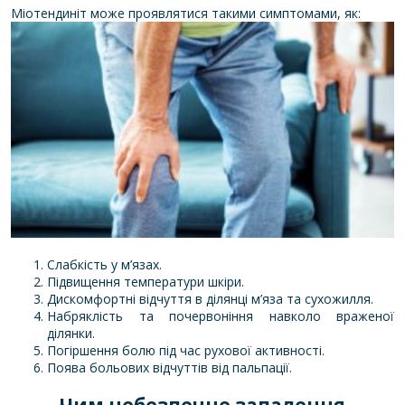
Міотендиніт може проявлятися такими симптомами, як:
Слабкість у м’язах.
Підвищення температури шкіри.
Дискомфортні відчуття в ділянці м’яза та сухожилля.
Набряклість та почервоніння навколо враженої
ділянки.
Погіршення болю під час рухової активності.
Поява больових відчуттів від пальпації.
Чим небезпечне запалення