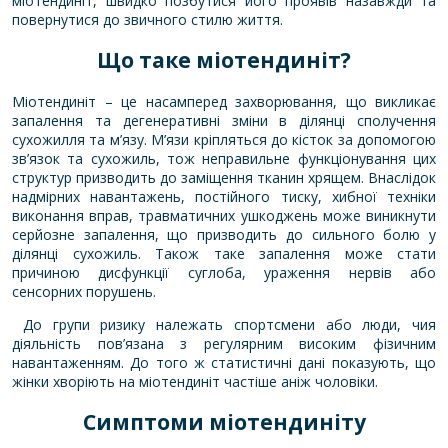
міотендиніт, швидко позбутися його проявів назавжди та
повернутися до звичного стилю життя.
Що таке міотендиніт?
Міотендиніт – це насамперед захворювання, що викликає
запалення та дегенеративні зміни в ділянці сполучення
сухожилля та м’язу. М’язи кріпляться до кісток за допомогою
зв’язок та сухожиль, тож неправильне функціонування цих
структур призводить до заміщення тканин хрящем. Внаслідок
надмірних навантажень, постійного тиску, хибної техніки
виконання вправ, травматичних ушкоджень може виникнути
серйозне запалення, що призводить до сильного болю у
ділянці сухожиль. Також таке запалення може стати
причиною дисфункції суглоба, ураження нервів або
сенсорних порушень.
До групи ризику належать спортсмени або люди, чия
діяльність пов’язана з регулярним високим фізичним
навантаженням. До того ж статистичні дані показують, що
жінки хворіють на міотендиніт частіше аніж чоловіки.
Симптоми міотендиніту