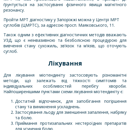
ґрунтується на застосуванні фізичного явища магнітного
резонансу.
Пройти МРТ діагностику у Запоріжжі можна у Центрі МРТ
суглобів (
ЦМРТС
), за адресою просп. Маяковського, 11.
Також одним з ефективних діагностичних методів вважають
УЗД, що є неінвазивною та безболісною процедурою для
вивчення стану сухожиль, зв’язок та м’язів, що оточують
суглоб.
Лікування
Для лікування міотендиніту застосовують різноманітні
методи, що залежать від тяжкості симптомів та
індивідуальних особливостей перебігу хвороби.
Найпоширенішими пунктами схеми лікування міотендиніту є:
Достатній відпочинок, для запобігання погіршення
стану та виникнення ускладнень.
Застосування льоду для зменшення запалення, набряку
та болю.
Приймання протизапальних нестероїдних препаратів
для усунення болю.