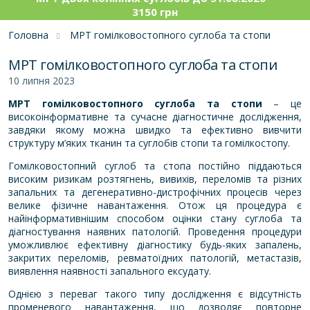
3150 грн
Головна
МРТ гомілковостопного суглоба та стопи
МРТ гомілковостопного суглоба та стопи
10 липня 2023
МРТ гомілковостопного суглоба та стопи
– це
високоінформативне та сучасне діагностичне дослідження,
завдяки якому можна швидко та ефективно вивчити
структуру м’яких тканин та суглобів стопи та гомілкостопу.
Гомілковостопний суглоб та стопа постійно піддаються
високим ризикам розтягнень, вивихів, переломів та різних
запальних та дегенеративно-дистрофічних процесів через
велике фізичне навантаження. Отож ця процедура є
найінформативнішим способом оцінки стану суглоба та
діагностування наявних патологій. Проведення процедури
уможливлює ефективну діагностику будь-яких запалень,
закритих переломів, ревматоїдних патологій, метастазів,
виявлення наявності запального ексудату.
Однією з переваг такого типу дослідження є відсутність
променевого навантаження, що дозволяє повторне