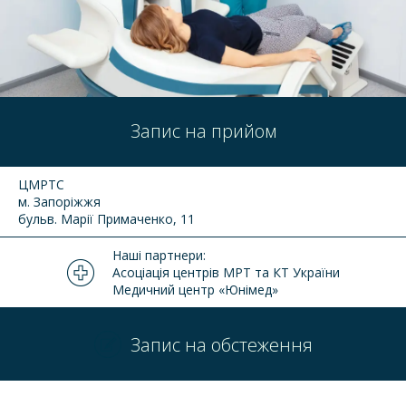
Запис на прийом
ЦМРТС
м. Запоріжжя
бульв. Марії Примаченко, 11
Наші партнери:
Асоціація центрів МРТ та КТ України
Медичний центр «Юнімед»
Запис на обстеження