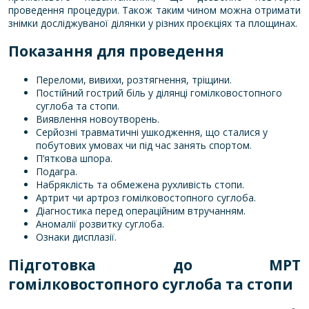
проведення процедури. Також таким чином можна отримати
знімки досліджуваної ділянки у різних проєкціях та площинах.
Показання для проведення
Переломи, вивихи, розтягнення, тріщини.
Постійний гострий біль у ділянці гомілковостопного
суглоба та стопи.
Виявлення новоутворень.
Серйозні травматичні ушкодження, що сталися у
побутових умовах чи під час занять спортом.
П’яткова шпора.
Подагра.
Набряклість та обмежена рухливість стопи.
Артрит чи артроз гомілковостопного суглоба.
Діагностика перед операційним втручанням.
Аномалії розвитку суглоба.
Ознаки дисплазії.
Підготовка до МРТ
гомілковостопного суглоба та стопи