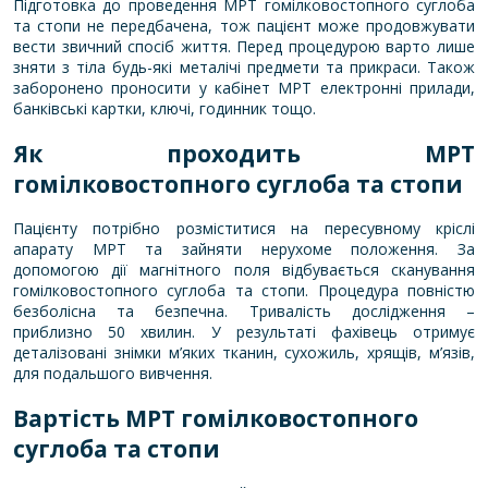
Підготовка до проведення МРТ гомілковостопного суглоба
та стопи не передбачена, тож пацієнт може продовжувати
вести звичний спосіб життя. Перед процедурою варто лише
зняти з тіла будь-які металічі предмети та прикраси. Також
заборонено проносити у кабінет МРТ електронні прилади,
банківські картки, ключі, годинник тощо.
Як проходить МРТ
гомілковостопного суглоба та стопи
Пацієнту потрібно розміститися на пересувному кріслі
апарату МРТ та зайняти нерухоме положення. За
допомогою дії магнітного поля відбувається сканування
гомілковостопного суглоба та стопи. Процедура повністю
безболісна та безпечна. Тривалість дослідження –
приблизно 50 хвилин. У результаті фахівець отримує
деталізовані знімки м’яких тканин, сухожиль, хрящів, м’язів,
для подальшого вивчення.
Вартість МРТ гомілковостопного
суглоба та стопи