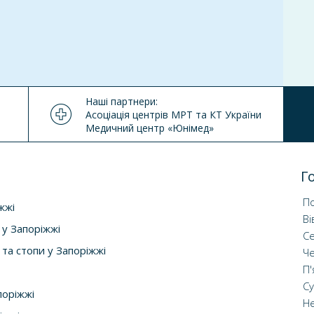
Т
Наші партнери:
Асоціація центрів МРТ та КТ України
Медичний центр «Юнімед»
Г
По
жжі
Ві
 у Запоріжжі
С
та стопи у Запоріжжі
Ч
П'
С
поріжжі
Не