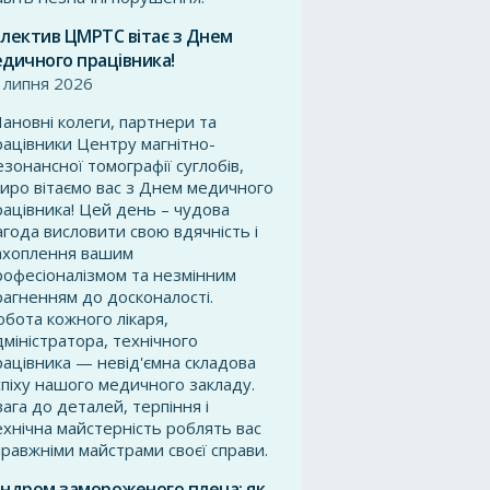
лектив ЦМРТС вітає з Днем
дичного працівника!
 липня 2026
ановні колеги, партнери та
рацівники Центру магнітно-
езонансної томографії суглобів,
иро вітаємо вас з Днем медичного
рацівника! Цей день – чудова
агода висловити свою вдячність і
ахоплення вашим
рофесіоналізмом та незмінним
рагненням до досконалості.
обота кожного лікаря,
дміністратора, технічного
рацівника — невід'ємна складова
спіху нашого медичного закладу.
вага до деталей, терпіння і
ехнічна майстерність роблять вас
правжніми майстрами своєї справи.
ндром замороженого плеча: як