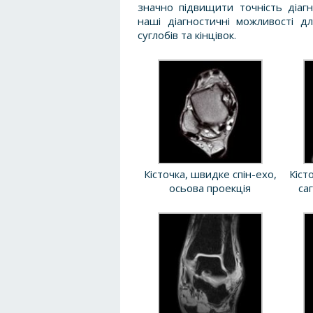
значно підвищити точність діаг
наші діагностичні можливості д
суглобів та кінцівок.
Кісточка, швидке спін-ехо,
Кіст
осьова проекція
са