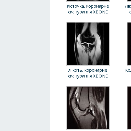
Кісточка, коронарне
Лі
сканування XBONE
Лікоть, коронарне
Ко
сканування XBONE