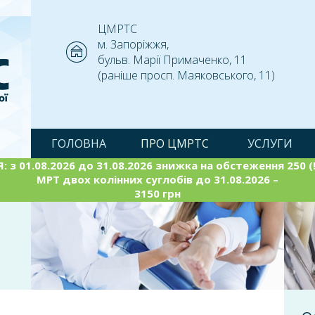
ЦМРТС
м. Запоріжжя,
бульв. Марії Примаченко, 11
(раніше просп. Маяковського, 11)
ГОЛОВНА
ПРО ЦМРТС
УСЛУГИ
: з 01.08.2026 до 31.08.2026 знижка на обстеження 250 (!
МРТ двох колінних суглобів до 31.08.2026 –
3150 грн