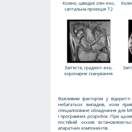
Коліно, швидке спін-ехо,
Колін
сагітальна проекція T2
Зап’ястя, градієнт-ехо,
Зап’
коронарне сканування
Важливим фактором у відкритт
небагатьох випадків, коли пр
спеціалізоване обладнання для М
і програмних розробок. При цьом
постійній основі встановлюють
апаратних компонентів.