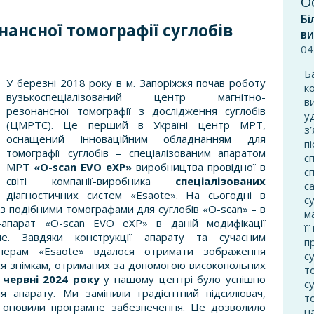
О
Бі
нансної томографії суглобів
ви
04
Б
У березні 2018 року в м. Запоріжжя почав роботу
к
вузькоспеціалізований центр магнітно-
в
резонансної томографії з дослідження суглобів
у
(ЦМРТС). Це перший в Україні центр МРТ,
з
оснащений інноваційним обладнанням для
п
томографії суглобів – спеціалізованим апаратом
с
МРТ
«O-scan EVO eXP»
виробництва провідної в
с
світі компанії-виробника
спеціалізованих
с
діагностичних систем «Esaote». На сьогодні в
с
з подібними томографами для суглобів «O-scan» – в
м
-апарат «O-scan EVO eXP» в даній модифікації
ї
е. Завдяки конструкції апарату та сучасним
п
енерам «Esaote» вдалося отримати зображення
с
ься знімкам, отриманих за допомогою високопольних
т
 червні 2024 року
у нашому центрі було успішно
с
 апарату. Ми замінили градієнтний підсилювач,
т
а оновили програмне забезпечення. Це дозволило
н