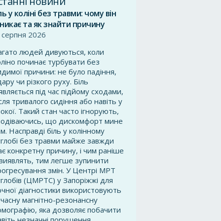
станні новини
ль у коліні без травми: чому він
никає та як знайти причину
 серпня 2026
агато людей дивуються, коли
оліно починає турбувати без
идимої причини: не було падіння,
дару чи різкого руху. Біль
’являється під час підйому сходами,
ісля тривалого сидіння або навіть у
покої. Такий стан часто ігнорують,
подіваючись, що дискомфорт мине
ам. Насправді біль у колінному
углобі без травми майже завжди
ає конкретну причину, і чим раніше
ї виявлять, тим легше зупинити
рогресування змін. У Центрі МРТ
углобів (ЦМРТС) у Запоріжжі для
очної діагностики використовують
учасну магнітно-резонансну
омографію, яка дозволяє побачити
авіть незначні порушення.