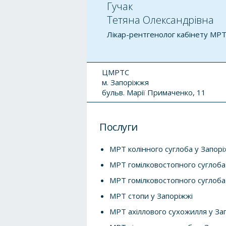
Гучак
Тетяна Олександрівна
Лікар-рентгенолог кабінету МР
ЦМРТС
м. Запоріжжя
бульв. Марії Примаченко, 11
Послуги
МРТ колінного суглоба у Запорі
МРТ гомілковостопного суглоба
МРТ гомілковостопного суглоба 
МРТ стопи у Запоріжжі
МРТ ахіллового сухожилля у За