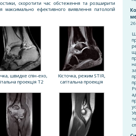
ностики, скоротити час обстеження та розширити
ля максимально ефективного виявлення патологій
Ко
ме
26
Ш
п
р
щ
п
н
з
очка, швидке спін-ехо,
Кісточка, режим STIR,
п
гітальна проекція T2
сагітальна проекція
п
Р
а
п
у
У
т
с
Си