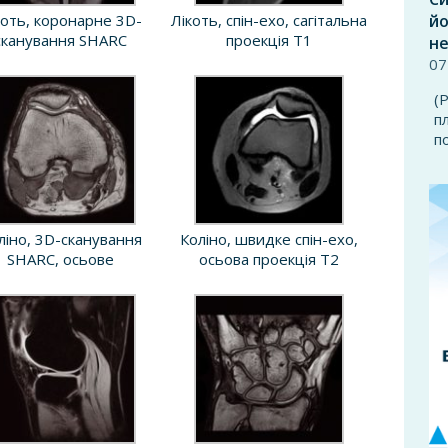
йо
коть, коронарне 3D-
Лікоть, спін-ехо, сагітальна
сканування SHARC
проекція T1
не
07
(
п
п
ліно, 3D-сканування
Коліно, швидке спін-ехо,
SHARC, осьове
осьова проекція T2