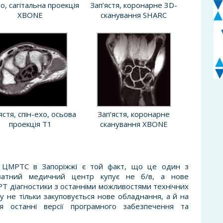
о, сагітальна проекція
Зап’ястя, коронарне 3D-
XBONE
сканування SHARC
ястя, спін-ехо, осьова
Зап’ястя, коронарне
проекція Т1
сканування XBONE
і ЦМРТС в Запоріжжі є той факт, що це один з
иватний медичний центр купує не б/в, а нове
РТ діагностики з останніми можливостями технічних
у не тільки закуповується нове обладнання, а й на
ся останні версії програмного забезпечення та