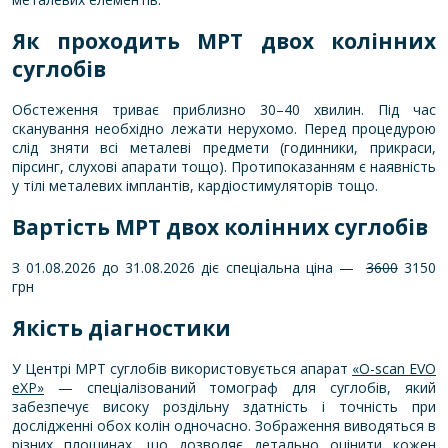
Як проходить МРТ двох
колінних
суглобів
Обстеження триває приблизно 30–40 хвилин. Під час
сканування необхідно лежати нерухомо. Перед процедурою
слід зняти всі металеві предмети (годинники, прикраси,
пірсинг, слухові апарати тощо). Протипоказанням є наявність
у тілі металевих імплантів, кардіостимуляторів тощо.
Вартість МРТ двох колінних суглобів
З 01.08.2026 до 31.08.2026 діє спеціальна ціна —
3600
3150
грн
Якість діагностики
У Центрі МРТ суглобів використовується апарат
«O-scan EVO
eXP»
— спеціалізований томограф для суглобів, який
забезпечує високу роздільну здатність і точність при
дослідженні обох колін одночасно. Зображення виводяться в
різних площинах, що дозволяє детально оцінити кожен