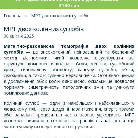
3150 грн
Головна
МРТ двох колінних суглобів
МРТ двох колінних суглобів
30 квітня 2025
Магнітно-резонансна томографія двох колінних
суглобів
— це високоточний, неінвазивний та безпечний
метод діагностики, який дозволяє візуалізувати всі
структурні компоненти коліна: зв’язки, меніски, суглобовий
хрящ, синовіальну оболонку, капсулу суглоба, м’язи,
сухожилки, а також судинно-нервові пучки. Особливо цінним
є дослідження обох колін одночасно, оскільки це дозволяє
порівняти симетричність патологічних змін та уникнути
помилкових діагнозів.
Колінний суглоб — один із найбільших і найскладніших у
людському тілі. Через щоденні навантаження, спорт, травми
або запальні процеси він часто зазнає ушкоджень. МРТ
дозволяє виявити патологію на ранніх етапах, коли ще
можна уникнути оперативного втручання.