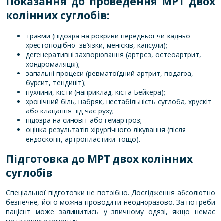
Показання до проведення МРТ двох
колінних суглобів
:
травми (підозра на розриви передньої чи задньої
хрестоподібної зв’язки, менісків, капсули);
дегенеративні захворювання (артроз, остеоартрит,
хондромаляція);
запальні процеси (ревматоїдний артрит, подагра,
бурсит, тендиніт);
пухлини, кісти (наприклад, кіста Бейкера);
хронічний біль, набряк, нестабільність суглоба, хрускіт
або клацання під час руху;
підозра на синовіт або гемартроз;
оцінка результатів хірургічного лікування (після
ендоскопії, артропластики тощо).
Підготовка до МРТ двох колінних
суглобів
Спеціальної підготовки не потрібно. Дослідження абсолютно
безпечне, його можна проводити неодноразово. За потреби
пацієнт може залишитись у звичному одязі, якщо немає
металевих елементів.