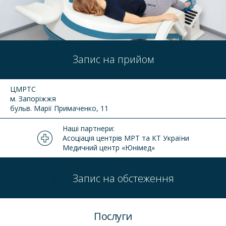
Запис на прийом
ЦМРТС
м. Запоріжжя
бульв. Марії Примаченко, 11
Наші партнери:
Асоціація центрів МРТ та КТ України
Медичний центр «Юнімед»
Запис на обстеження
Послуги