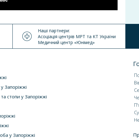
Наші партнери:
Асоціація центрів МРТ та КТ України
Медичний центр «Юнімед»
Г
По
жжі
Ві
 у Запоріжжі
С
та стопи у Запоріжжі
Ч
П'
С
поріжжі
Не
іжжі
П
оба у Запоріжжі