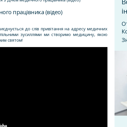
В
і
ого працівника (відео)
О
иєднується до слів привітання на адресу медичних
К
 Спільними зусиллями ми створимо медицину, якою
З
ним святом!