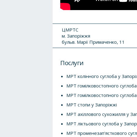
ЦМРТС
м. Запоріжжя
бульв. Марії Примаченко, 11
Послуги
МРТ колінного суглоба у Запорі
МРТ гомілковостопного суглоба
МРТ гомілковостопного суглоба 
МРТ стопи у Запоріжжі
МРТ ахіллового сухожилля у За
МРТ ліктьового суглоба у Запор
МРТ променезап'ясткового сугл