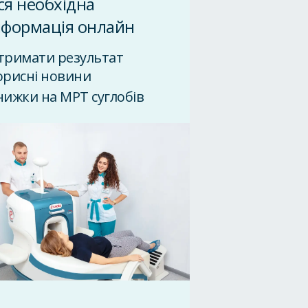
ся необхідна
нформація онлайн
тримати результат
орисні новини
нижки на МРТ суглобів