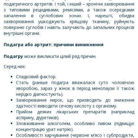
подагричного артритів. І той, і інший – хронічні захворювання
з типовими рецидивами, ремісіями, а також осередками
запалення в суглобових зонах. І, нарешті, обидва
захворювання ушкоджують хрящову тканину, руйнують
поверхню суглобів і навіть залучають до запальних процесів
внутрішні органи.
Подагра або артрит: причини виникнення
Подагру
може викликати цілий ряд причин.
Серед них:
Спадковий фактор.
Стать (раніше подагра вважалася суто чоловічою
хворобою, зараз у жінок в період менопаузи її також
нерідко діагностують).
Захворювання нирок, що призводять до зниження
здатності виводити сечову кислоту з організму.
Прийом деяких лікарських препаратів (наприклад
аспірину, діуретиків).
Зловживання алкоголем, особливо пивом (підвищує
концентрацію урат натрію).
Особливості харчування (червоне м’ясо і субпродукти,