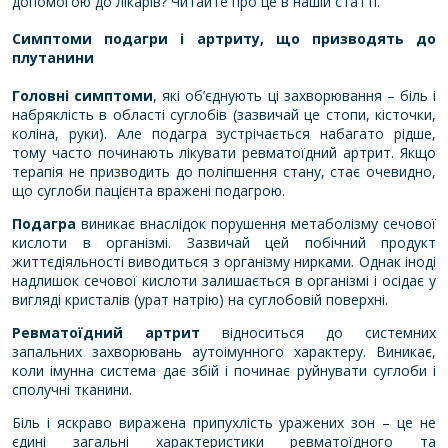
допомогою до лікарів? Читайте про це в нашій статті.
Симптоми подагри і артриту, що призводять до
плутанини
Головні симптоми
, які об’єднують ці захворювання – біль і
набряклість в області суглобів (зазвичай це стопи, кісточки,
коліна, руки). Але подагра зустрічається набагато рідше,
тому часто починають лікувати ревматоїдний артрит. Якщо
терапія не призводить до поліпшення стану, стає очевидно,
що суглоби пацієнта вражені подагрою.
Подагра
виникає внаслідок порушення метаболізму сечової
кислоти в організмі. Зазвичай цей побічний продукт
життєдіяльності виводиться з організму нирками. Однак іноді
надлишок сечової кислоти залишається в організмі і осідає у
вигляді кристалів (урат натрію) на суглобовій поверхні.
Ревматоїдний артрит
відноситься до системних
запальних захворювань аутоімунного характеру. Виникає,
коли імунна система дає збій і починає руйнувати суглоби і
сполучні тканини.
Біль і яскраво виражена припухлість уражених зон – це не
єдині загальні характеристики ревматоїдного та