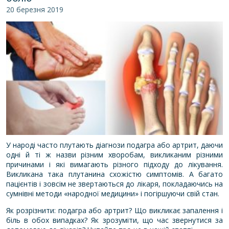
20 березня 2019
У народі часто плутають діагнози подагра або артрит, даючи
одні й ті ж назви різним хворобам, викликаним різними
причинами і які вимагають різного підходу до лікування.
Викликана така плутанина схожістю симптомів. А багато
пацієнтів і зовсім не звертаються до лікаря, покладаючись на
сумнівні методи «народної медицини» і погіршуючи свій стан.
Як розрізнити: подагра або артрит? Що викликає запалення і
біль в обох випадках? Як зрозуміти, що час звернутися за