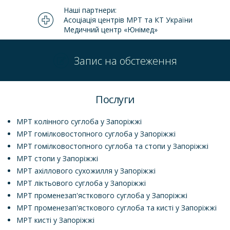
Наші партнери:
Асоціація центрів МРТ та КТ України
Медичний центр «Юнімед»
Запис на обстеження
Послуги
МРТ колінного суглоба у Запоріжжі
МРТ гомілковостопного суглоба у Запоріжжі
МРТ гомілковостопного суглоба та стопи у Запоріжжі
МРТ стопи у Запоріжжі
МРТ ахіллового сухожилля у Запоріжжі
МРТ ліктьового суглоба у Запоріжжі
МРТ променезап'ясткового суглоба у Запоріжжі
МРТ променезап'ясткового суглоба та кисті у Запоріжжі
МРТ кисті у Запоріжжі