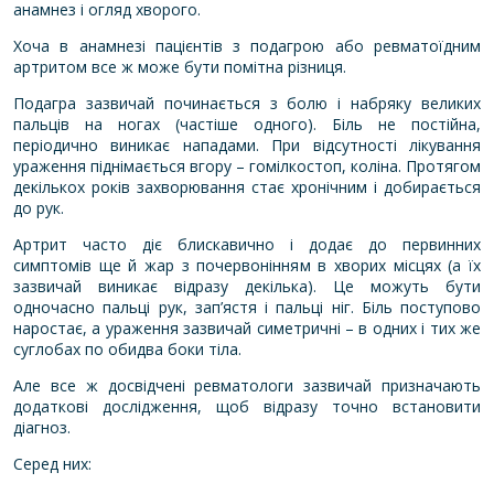
анамнез і огляд хворого.
Хоча в анамнезі пацієнтів з подагрою або ревматоїдним
артритом все ж може бути помітна різниця.
Подагра зазвичай починається з болю і набряку великих
пальців на ногах (частіше одного). Біль не постійна,
періодично виникає нападами. При відсутності лікування
ураження піднімається вгору – гомілкостоп, коліна. Протягом
декількох років захворювання стає хронічним і добирається
до рук.
Артрит часто діє блискавично і додає до первинних
симптомів ще й жар з почервонінням в хворих місцях (а їх
зазвичай виникає відразу декілька). Це можуть бути
одночасно пальці рук, зап’ястя і пальці ніг. Біль поступово
наростає, а ураження зазвичай симетричні – в одних і тих же
суглобах по обидва боки тіла.
Але все ж досвідчені ревматологи зазвичай призначають
додаткові дослідження, щоб відразу точно встановити
діагноз.
Серед них: