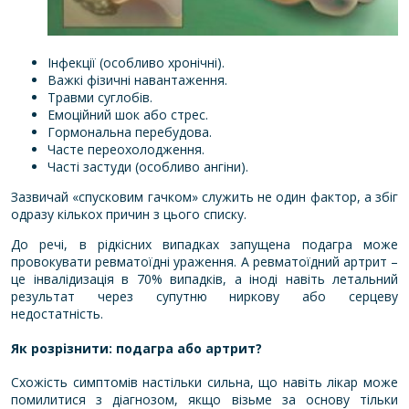
Інфекції (особливо хронічні).
Важкі фізичні навантаження.
Травми суглобів.
Емоційний шок або стрес.
Гормональна перебудова.
Часте переохолодження.
Часті застуди (особливо ангіни).
Зазвичай «спусковим гачком» служить не один фактор, а збіг
одразу кількох причин з цього списку.
До речі, в рідкісних випадках запущена подагра може
провокувати ревматоїдні ураження. А ревматоїдний артрит –
це інвалідизація в 70% випадків, а іноді навіть летальний
результат через супутню ниркову або серцеву
недостатність.
Як розрізнити: подагра або артрит?
Схожість симптомів настільки сильна, що навіть лікар може
помилитися з діагнозом, якщо візьме за основу тільки