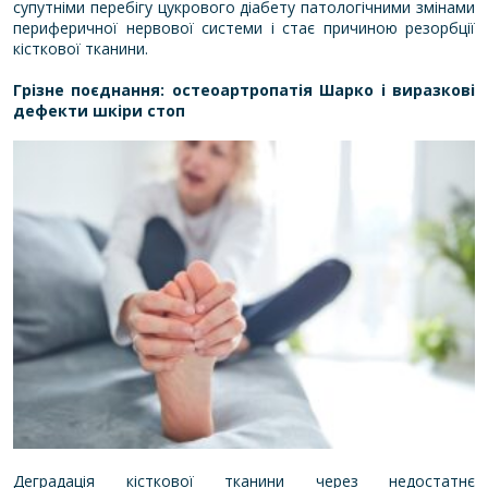
супутніми перебігу цукрового діабету патологічними змінами
периферичної нервової системи і стає причиною резорбції
кісткової тканини.
Грізне поєднання: остеоартропатія Шарко і виразкові
дефекти шкіри стоп
Деградація кісткової тканини через недостатнє