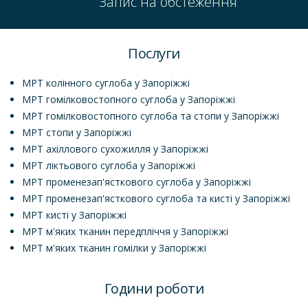
Запис на обстеження
Послуги
МРТ колінного суглоба у Запоріжжі
МРТ гомілковостопного суглоба у Запоріжжі
МРТ гомілковостопного суглоба та стопи у Запоріжжі
МРТ стопи у Запоріжжі
МРТ ахіллового сухожилля у Запоріжжі
МРТ ліктьового суглоба у Запоріжжі
МРТ променезап'ясткового суглоба у Запоріжжі
МРТ променезап'ясткового суглоба та кисті у Запоріжжі
МРТ кисті у Запоріжжі
МРТ м'яких тканин передпліччя у Запоріжжі
МРТ м'яких тканин гомілки у Запоріжжі
Години роботи