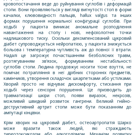
кровопостачання веде до руйнування суглобів і деформацій
стопи. Вони проявляються у вигляді вигнутості стоп в формі
качалки, клювовидності пальців, hallux valgus та інших
формах порушення нормальної конфігурації суглобів. При
ходьбі у пацієнта виникає аномальне розподілення
навантаження на стопу і нові, нефізіологічні точки
надлишкового тиску. Оскільки декомпенсований цукровий
діабет супроводжується нейропатією, у пацієнта знижується
больова і температурна чутливість аж до повної її втрати.
Надалі це загрожує почастішанням безболісних травм,
розтягуванням зв’язок, формуванням нестабільності
суглобів стопи. Людина продовжує носити тісне взуття, не
помічає потрапляння в неї дрібних сторонніх предметів,
камінчиків, утворення складочок шкарпетками або устілками.
Хворий просто не відчуває дискомфорту, стискання при
ходьбі через сенсорні порушення. Це призводить до
травматизації шкіри стоп, появи виразок, некрозів,
можливий швидкий розвиток гангрени. Великий гнійно-
деструктивний артрит стопи може бути показанням до
ампутації кінцівки.
Крім хворих на цукровий діабет, остеоартропатія Шарко
може вразити також людей, які страждають
тиреотоксикозом або алкоголізмом. Механізм розвитку