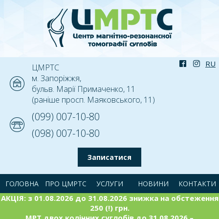
ЦМРТС
м. Запоріжжя,
бульв. Марії Примаченко, 11
(раніше просп. Маяковського, 11)
(099) 007-10-80
(098) 007-10-80
Записатися
ГОЛОВНА
ПРО ЦМРТС
УСЛУГИ
НОВИНИ
КОНТАКТИ
АКЦІЯ: з 01.08.2026 до 31.08.2026 знижка на обстеження
250 (!) грн.
МРТ двох колінних суглобів до 31.08.2026 –