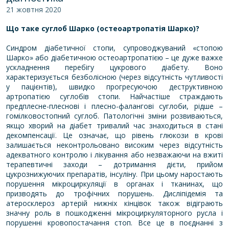
21 жовтня 2020
Що таке суглоб Шарко (остеоартропатія Шарко)?
Синдром діабетичної стопи, супроводжуваний «стопою
Шарко» або діабетичною остеоартропатією – це дуже важке
ускладнення перебігу цукрового діабету. Воно
характеризується безболісною (через відсутність чутливості
у пацієнтів), швидко прогресуючою деструктивною
артропатією суглобів стопи. Найчастіше страждають
предплесне-плеснові і плесно-фалангові суглоби, рідше –
гомілковостопний суглоб. Патологічні зміни розвиваються,
якщо хворий на діабет тривалий час знаходиться в стані
декомпенсації. Це означає, що рівень глюкози в крові
залишається неконтрольовано високим через відсутність
адекватного контролю і лікування або незважаючи на вжиті
терапевтичні заходи – дотримання дієти, прийом
цукрознижуючих препаратів, інсуліну. При цьому наростають
порушення мікроциркуляції в органах і тканинах, що
призводять до трофічних порушень. Дисліпідемія та
атеросклероз артерій нижніх кінцівок також відіграють
значну роль в пошкодженні мікроциркуляторного русла і
порушенні кровопостачання стоп. Все це в поєднанні з