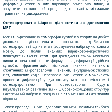
деформації стопи у них відповідає описаному вище, а
запустити патологічний процес здатне навіть мінімальне
травматичне ушкодження.
Остеоартропатія Шарко: діагностика за допомогою
МРТ
Магнітно-резонансна томографія суглобів у хворих на діабет
дозволяє діагностувати розвиток діабетичної
остеоартропатії ще на етапі формування набряку кісткового
мозку, до появи видимих виразково-некротичних
пошкоджень тканин стоп. При дослідженні також можливо
виявити початкові ознаки формування деформацій дрібних
суглобів, фрагментацію кісткової тканини, наявність
спонтанних мікропереломів і вивихів, внутрішньокісткових
кіст, свищевих ходів. Перевагою
МРТ стопи
є можливість
провести диференційну діагностику між остеомієлітом і
остеоартропатією. При остеоартропатіі будуть
візуалізуватися реактивні зміни фіброзно-хрящових структур
і асептичний набряк в поєднанні з стонченням м’яких тканин
підошви.
Також проведення МРТ дозволяє оцінити, наскільки глибоко
в м’які тканини простягається виразковий дефект і