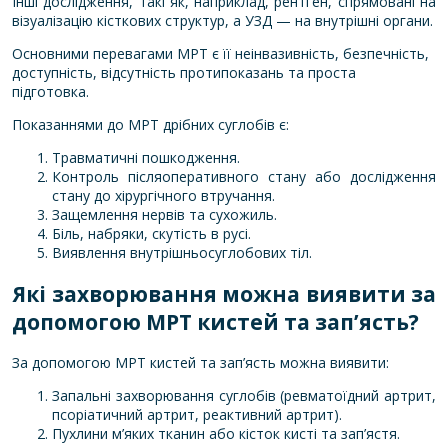
Інші дослідження, такі як, наприклад, рентген, спрямовані на
візуалізацію кісткових структур, а УЗД — на внутрішні органи.
Основними перевагами МРТ є її неінвазивність, безпечність,
доступність, відсутність протипоказань та проста
підготовка.
Показаннями до МРТ дрібних суглобів є:
Травматичні пошкодження.
Контроль післяоперативного стану або дослідження
стану до хірургічного втручання.
Защемлення нервів та сухожиль.
Біль, набряки, скутість в русі.
Виявлення внутрішньосуглобових тіл.
Які захворювання можна виявити за
допомогою МРТ кистей та зап’ясть?
За допомогою МРТ кистей та зап’ясть можна виявити:
Запальні захворювання суглобів (ревматоїдний артрит,
псоріатичний артрит, реактивний артрит).
Пухлини м’яких тканин або кісток кисті та зап’ястя.