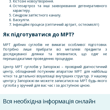
Кістозні новоутворення.
Остеоартроз та інші захворювання дегенеративного
характеру.
Синдром зап’ястного каналу.
Васкуліти.
Інфекційні процеси (септичний артрит, остеомієліт)
Як підготуватися до МРТ?
МРТ дрібних суглобів не вимагає особливої підготовки.
Потрібно лише прибрати всі металеві предмети з
досліджуваної ділянки та впевнитися, що одяг не
перешкоджатиме проведенню процедури.
Центр
МРТ суглобів у Запоріжжі
– провідний діагностичний
центр, обладнаний потужним апаратом МРТ для найбільш
чіткої та детальної візуалізації внутрішніх структур. У нашому
центрі у Запоріжжі ви можете записатися на МРТ будь-якого
суглоба у зручний для вас час і за доступною ціною.
Вся необхідна інформація онлайн