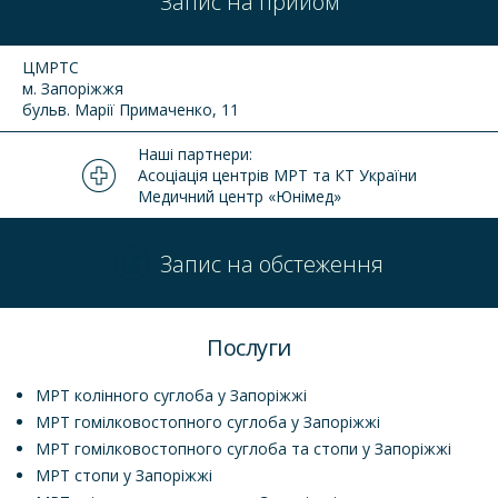
Запис на прийом
ЦМРТС
м. Запоріжжя
бульв. Марії Примаченко, 11
Наші партнери:
Асоціація центрів МРТ та КТ України
Медичний центр «Юнімед»
Запис на обстеження
Послуги
МРТ колінного суглоба у Запоріжжі
МРТ гомілковостопного суглоба у Запоріжжі
МРТ гомілковостопного суглоба та стопи у Запоріжжі
МРТ стопи у Запоріжжі