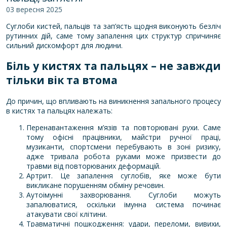
03 вересня 2025
Суглоби кистей, пальців та зап’ясть щодня виконують безліч
рутинних дій, саме тому запалення цих структур спричиняє
сильний дискомфорт для людини.
Біль у кистях та пальцях – не завжди
тільки вік та втома
До причин, що впливають на виникнення запального процесу
в кистях та пальцях належать:
Перенавантаження м’язів та повторювані рухи. Саме
тому офісні працівники, майстри ручної праці,
музиканти, спортсмени перебувають в зоні ризику,
адже тривала робота руками може призвести до
травми від повторюваних деформацій.
Артрит. Це запалення суглобів, яке може бути
викликане порушенням обміну речовин.
Аутоімунні захворювання. Суглоби можуть
запалюватися, оскільки імунна система починає
атакувати свої клітини.
Травматичні пошкодження: удари, переломи, вивихи,