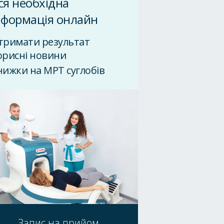
ся необхідна
нформація онлайн
тримати результат
орисні новини
нижки на МРТ суглобів
Запис на прийом