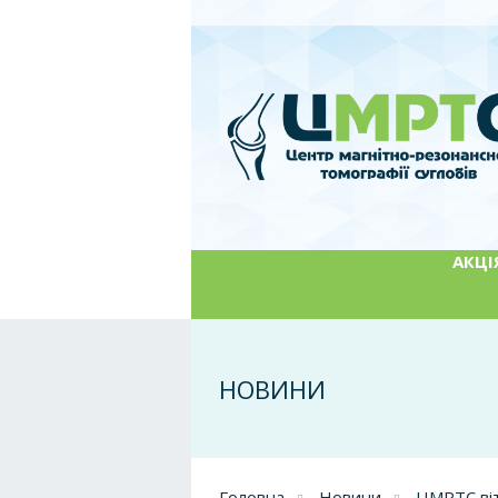
АКЦІЯ
НОВИНИ
Головна
Новини
ЦМРТС віт