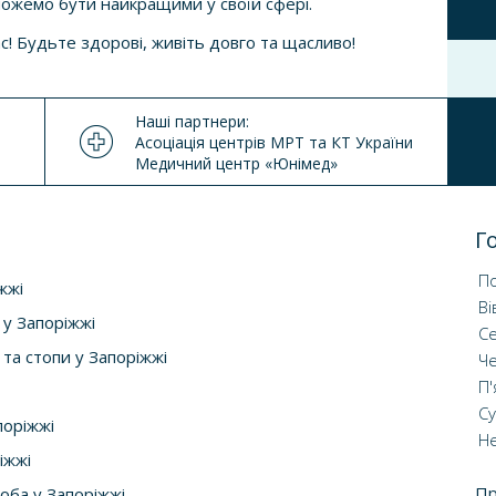
 зможемо бути найкращими
у своїй сфері.
с! Будьте здорові, живіть довго та щасливо!
Наші партнери:
Асоціація центрів МРТ та КТ України
Медичний центр «Юнімед»
Г
По
жжі
Ві
 у Запоріжжі
С
та стопи у Запоріжжі
Ч
П'
С
поріжжі
Не
іжжі
П
оба у Запоріжжі