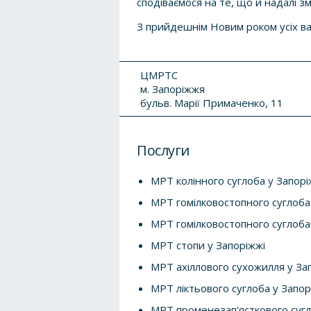
сподіваємося на те, що й надалі
З прийдешнім Новим роком усіх ва
ЦМРТС
м. Запоріжжя
бульв. Марії Примаченко, 11
Послуги
МРТ колінного суглоба у Запорі
МРТ гомілковостопного суглоба
МРТ гомілковостопного суглоба 
МРТ стопи у Запоріжжі
МРТ ахіллового сухожилля у За
МРТ ліктьового суглоба у Запор
МРТ променезап'ясткового сугл