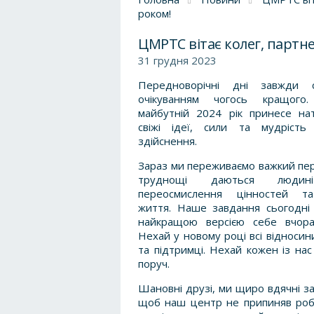
роком!
ЦМРТС вітає колег, партне
31 грудня 2023
Передноворічні дні завжди с
очікуванням чогось кращого
майбутній 2024 рік принесе на
свіжі ідеї, сили та мудрість
здійснення.
Зараз ми переживаємо важкий пер
труднощі даються люди
переосмислення цінностей т
життя. Наше завдання сьогодні
найкращою версією себе вчора
Нехай у новому році всі відносин
та підтримці. Нехай кожен із нас
поруч.
Шановні друзі, ми щиро вдячні за
щоб наш центр не припиняв робот