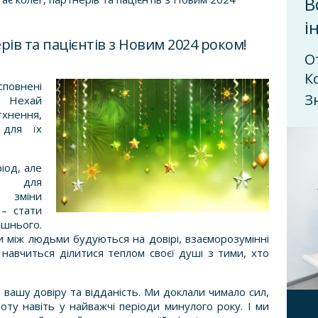
В
і
рів та пацієнтів з Новим 2024 роком!
О
К
повнені
З
. Нехай
тхнення,
 для їх
іод, але
ні для
а зміни
 – стати
шнього.
и між людьми будуються на довірі, взаєморозумінні
 навчиться ділитися теплом своєї душі з тими, хто
 вашу довіру та відданість. Ми доклали чимало сил,
у навіть у найважчі періоди минулого року. І ми