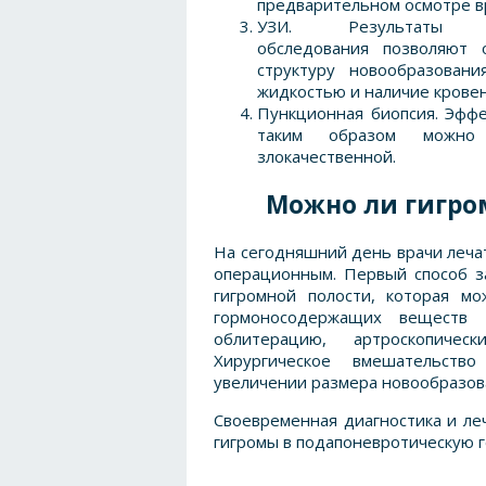
предварительном осмотре в
УЗИ. Результаты т
обследования позволяют 
структуру новообразован
жидкостью и наличие кровен
Пункционная биопсия. Эффе
таким образом можно 
злокачественной.
Можно ли гигро
На сегодняшний день врачи лечат
операционным. Первый способ з
гигромной полости, которая м
гормоносодержащих веществ 
облитерацию, артроскопиче
Хирургическое вмешательств
увеличении размера новообразов
Своевременная
диагностика
и ле
гигромы в подапоневротическую г