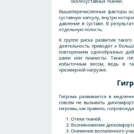
околосуставных тканей.
Вышеперечисленные факторы ос
суставную капсулу, внутри котор
давление в суставе. В результат
отдельную полость.
К группе риска развития такого
деятельность приводит к большо
повторением однообразных дейс
швеи или пианисты. Также ги
избыточным весом, ведь в так
чрезмерной нагрузке.
Гигр
Гигрома развивается в медленн
совсем не вызывать дискомфор
гигромы, как правило, сопровожд
Отеки тканей.
Возникновение дискомфорта
Онемение воспаленного учас