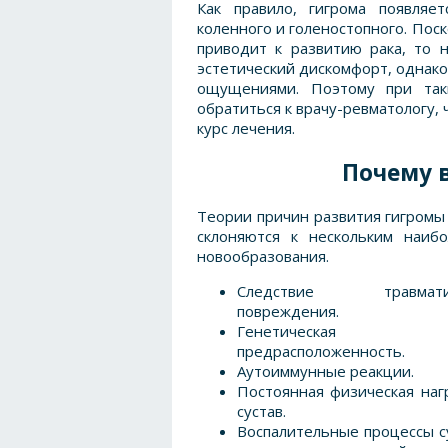
Как правило, гигрома появляе
коленного и голеностопного. Поск
приводит к развитию рака, то 
эстетический дискомфорт, однак
ощущениями. Поэтому при так
обратиться к врачу-ревматологу,
курс лечения.
Почему 
Теории причин развития гигромы 
склоняются к нескольким наиб
новообразования.
Следствие травматич
повреждения.
Генетическая
предрасположенность.
Аутоиммунные реакции.
Постоянная физическая наг
сустав.
Воспалительные процессы с