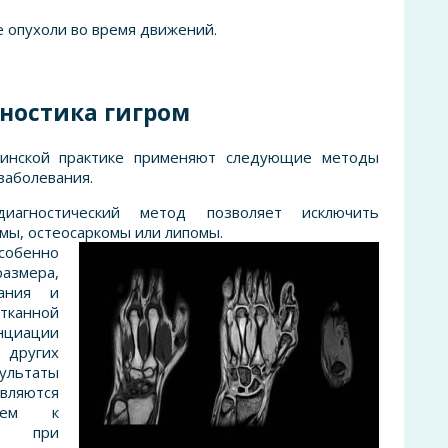
 опухоли во время движений.
ностика гигром
инской практике применяют следующие методы
заболевания.
диагностический метод позволяет исключить
мы, остеосаркомы или липомы.
собенно
размера,
вания и
тканной
нциации
угих
льтаты
яются
нием к
му при