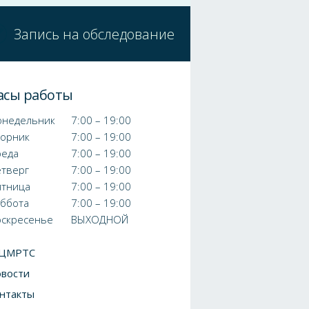
Запись на обследование
асы работы
онедельник
7:00 – 19:00
торник
7:00 – 19:00
реда
7:00 – 19:00
етверг
7:00 – 19:00
ятница
7:00 – 19:00
уббота
7:00 – 19:00
оскресенье
ВЫХОДНОЙ
 ЦМРТС
вости
нтакты