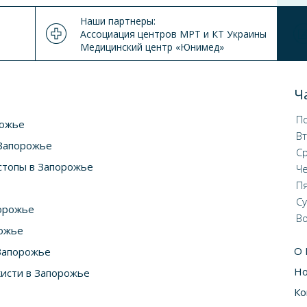
Наши партнеры:
Ассоциация центров МРТ и КТ Украины
Медицинский центр «Юнимед»
Ч
П
рожье
В
 Запорожье
С
 стопы в Запорожье
Ч
П
С
порожье
В
рожье
О
 Запорожье
Но
кисти в Запорожье
Ко