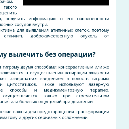
рачом.
акого
оценить
ия, получить информацию о его наполненности
осных сосудов внутри.
ктивна для выявления атипичных клеток, поэтому
отличить доброкачественную опухоль от
му вылечить без операции?
 гигрому двумя способами: консервативным или же
аключается в осуществлении аспирации жидкости
ожет завершаться введением в полость гигромы
и цитостатиков. Также используют лазерную
ские способы и медикаментозную терапию.
о осуществляется только при стремительном
ания или болевых ощущений при движении.
чение важны для предотвращения трансформации
ематому и других серьезных осложнений.