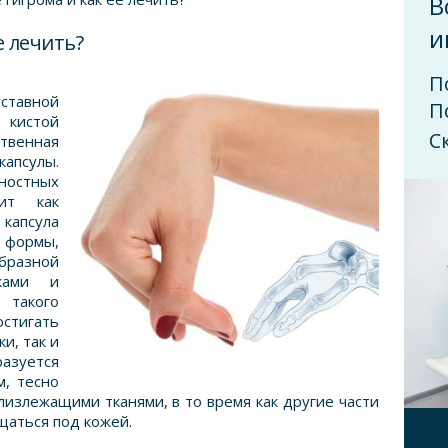
В
и
е лечить?
П
ставной
П
кистой
С
твенная
апсулы.
ностных
ит как
апсула
формы,
разной
ками и
акого
тигать
и, так и
азуется
м, тесно
лизлежащими тканями, в то время как другие части
щаться под кожей.