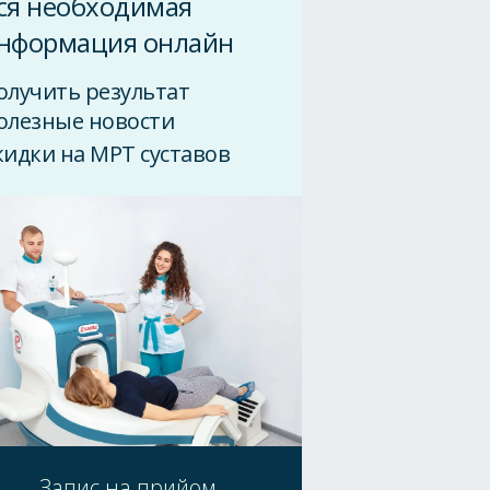
ся необходимая
нформация онлайн
олучить результат
олезные новости
кидки на МРТ суставов
Запис на прийом