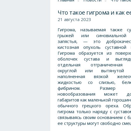
Что такое гигрома и как е
21 августа 2023
Гигрома, называемая также су
грыжей или синовиальной 
запястья, — это доброкачес
кистозная опухоль суставной к
Гигрома образуется из поверх
оболочек сустава и выгляд
отдельная отграниченная к
округлой или вытянутой 
наполненная вязкой желеоб
жидкостью со слизью, бел
фибрином. Размер т
новообразования может дос
габаритов как маленькой горошинк
обычного грецкого ореха. Обр
гигрома только наряду с суставо
связываясь своим основанием с б
ее структуры могут свободно сме