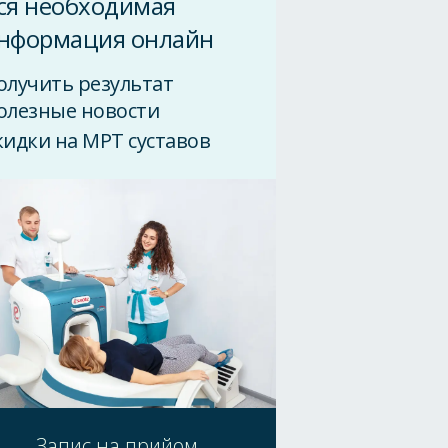
ся необходимая
нформация онлайн
олучить результат
олезные новости
кидки на МРТ суставов
Запис на прийом