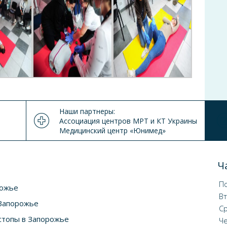
Наши партнеры:
Ассоциация центров МРТ и КТ Украины
Медицинский центр «Юнимед»
Ч
П
рожье
В
 Запорожье
С
 стопы в Запорожье
Ч