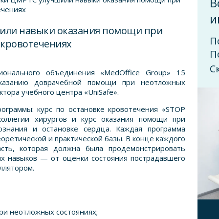
В
ечениях
и
или навыки оказания помощи при
П
 кровотечениях
П
С
ионального объединения «MedOffice Group» 15
казанию доврачебной помощи при неотложных
ктора учебного центра «UniSafe».
ограммы: курс по остановке кровотечения «STOP
оллегии хирургов и курс оказания помощи при
ознания и остановке сердца. Каждая программа
теоретической и практической базы. В конце каждого
асть, которая должна была продемонстрировать
ых навыков — от оценки состояния пострадавшего
ллятором.
при неотложных состояниях;