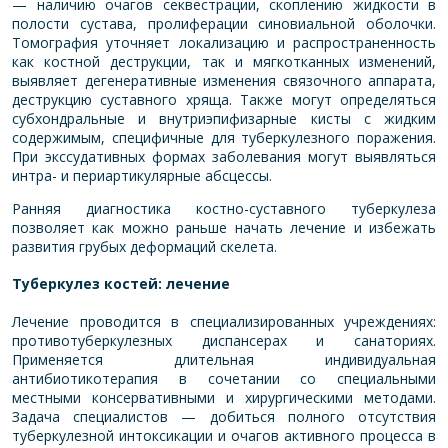
— наличию очагов секвестрации, скоплению жидкости в
полости сустава, пролиферации синовиальной оболочки.
Томография уточняет локализацию и распространенность
как костной деструкции, так и мягкотканных изменений,
выявляет дегенеративные изменения связочного аппарата,
деструкцию суставного хряща. Также могут определяться
субхондральные и внутриэпифизарные кисты с жидким
содержимым, специфичные для туберкулезного поражения.
При экссудативных формах заболевания могут выявляться
интра- и периартикулярные абсцессы.
Ранняя диагностика
костно-суставного туберкулеза
позволяет как можно раньше начать лечение и избежать
развития грубых деформаций скелета.
Туберкулез костей: лечение
Лечение проводится в специализированных учреждениях:
противотуберкулезных диспансерах и санаториях.
Применяется длительная индивидуальная
антибиотикотерапия в сочетании со специальными
местными консервативными и хирургическими методами.
Задача специалистов — добиться полного отсутствия
туберкулезной интоксикации и очагов активного процесса в