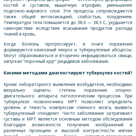
костей и суставов, мышечную атрофию, уменьшение
подкожно-жирового слоя. Эти процессы сопровождаются
также общей интоксикацией, слабостью, похудением.
Температура тела повышается до 38,0 — 38,5 С, ухудшается
самочувствие вследствие всасывания продуктов распада
тканей в кровь.
Когда болезнь прогрессирует, в очаге поражения
формируются казеозный некроз и туберкулезные абсцессы.
Могут образовываться и вторично инфицироваться свищи,
запуская “порочный круг” рецидивов заболевания.
Какими методами диагностируют туберкулез костей?
Кроме лабораторного выявления возбудителя, необходимо
визуально оценить степень поражения опорно-
двигательного аппарата патологическим процессом. При
туберкулезе позвоночника МРТ позволяет определить
уровень и тяжесть компрессии спинного мозга, выявить
туберкулезный спондилит. Часто заболевание затрагивает
суставы и МРТ является основным методом обследования
благодаря возможности получения изображений в
различных проекциях и высокой контрастности мягких