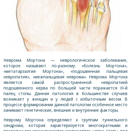
Неврома Мортона — неврологическое заболевание,
которое называют по-разному: «болезнь Мортона»,
«метатарзалгия Мортона», «подошвенная пальцевая
невропатия», «межпальцевая неврома». Неврома Мортона
является самой распространенной невропатией
подошвенного нерва по большей части поражается III-й
палец стопы. Данная патология в большинстве случаев
возникает у женщин и у людей с избыточным весом. В
процессе формировании данной патологии особенное место
занимают генетические, внешние и внутренние факторы.
Неврому Мортона определяют к группам туннельного
синдрома, которая характеризуется многократными и
постоянными механическими сжиманиями нерва стопы под