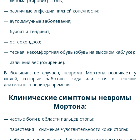
— липома (жировик) стопы;
— различные инфекции нижней конечности;
— аутоиммунные заболевания;
— бурсит и тендинит;
— остеохондроз;
— тесная, некомфортная обувь (обувь на высоком каблуке);
— излишний вес (ожирение).
В большинстве случаев, неврома Мортона возникает у
людей, которые работают сидя или стоя в течение
длительного периода времени.
Клинические симптомы невромы
Мортона:
— частые боли в области пальцев стопы;
— парестезия – снижение чувствительности кожи стопы;
— небольшая припухлость II-IV плюснефаланговых суставов