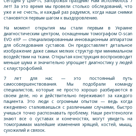
Сегодня у ЦМРТС Запорожья праздник! Нам исполнилось 7
лет! За это время мы провели столько обследований, что
уже и не счесть, и каждый раз радуемся, когда наши снимки
становятся первым шагом к выздоровлению.
На момент открытия мы стали первым в Украине
диагностическим центром, оснащенным томографом O-scan
EVO eXP — специализированным инновационным аппаратом
для обследования суставов. Он предоставляет детальное
изображение даже самых мелких структур при минимальном
воздействии на ткани. Открытая конструкция воспроизводит
меньше шума и значительно упрощает диагностику у людей
с клаустрофобией.
7 лет для нас — это постоянный путь
самосовершенствования. Мы подобрали команду
специалистов, которые не просто хорошо разбираются в
своем деле, но и действительно переживают за каждого
пациента. Это люди с огромным опытом — ведь когда
ежедневно сталкиваешься с различными случаями, быстро
учишься точно распознавать проблему. Наши рентгенологи
знают все о суставах и конечностях, могут увидеть на
томограммах малейшие изменения хрящей, костей, мышц,
сухожилий и связок.