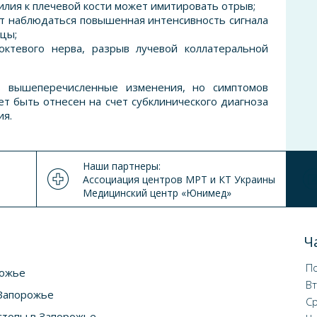
илия к плечевой кости может имитировать отрыв;
ет наблюдаться повышенная интенсивность сигнала
цы;
ктевого нерва, разрыв лучевой коллатеральной
ь вышеперечисленные изменения, но симптомов
ет быть отнесен на счет субклинического диагноза
ия.
Наши партнеры:
Ассоциация центров МРТ и КТ Украины
Медицинский центр «Юнимед»
Ч
П
рожье
В
 Запорожье
С
 стопы в Запорожье