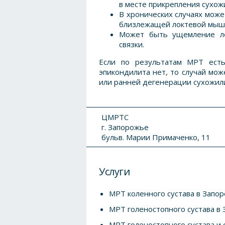
в месте прикрепления сухож
В хронических случаях мож
близлежащей локтевой мыш
Может быть ущемление ло
связки.
Если по результатам МРТ ест
эпикондилита нет, то случай мож
или ранней дегенерации сухожил
ЦМРТС
г. Запорожье
бульв. Марии Примаченко, 11
Услуги
МРТ коленного сустава в Запо
МРТ голеностопного сустава в
МРТ голеностопного сустава и