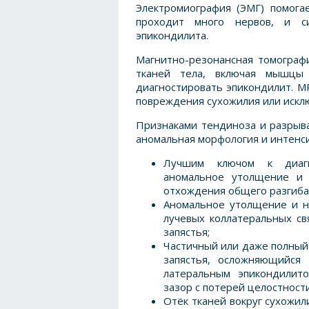
Электромиография (ЭМГ) помога
проходит много нервов, и с
эпикондилита.
Магнитно-резонансная томограф
тканей тела, включая мышцы 
диагностировать эпикондилит. М
повреждения сухожилия или искл
Признаками тендиноза и разрыв
аномальная морфология и интенси
Лучшим ключом к диагно
аномальное утолщение и 
отхождения общего разгиба
Аномальное утолщение и н
лучевых коллатеральных св
запястья;
Частичный или даже полный 
запястья, осложняющийся
латеральным эпикондилит
зазор с потерей целостност
Отёк тканей вокруг сухожил