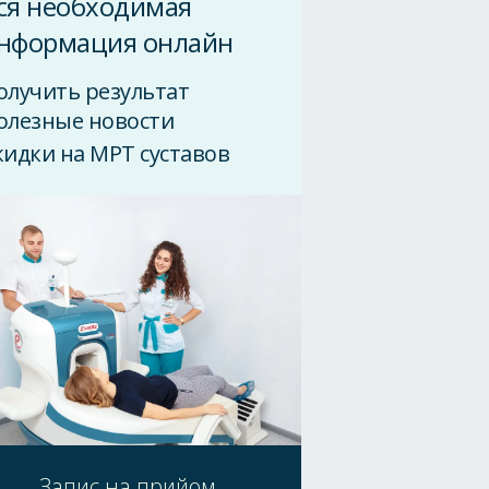
ся необходимая
нформация онлайн
олучить результат
олезные новости
кидки на МРТ суставов
Запис на прийом