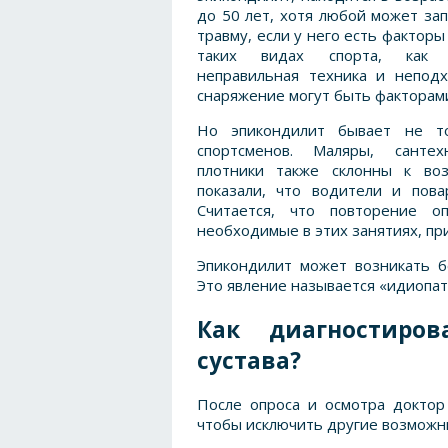
до 50 лет, хотя любой может за
травму, если у него есть факторы 
таких видах спорта, как т
неправильная техника и непод
снаряжение могут быть факторами
Но эпикондилит бывает не т
спортсменов. Маляры, санте
плотники также склонны к воз
показали, что водители и пова
Считается, что повторение о
необходимые в этих занятиях, пр
Эпикондилит может возникать б
Это явление называется «идиопат
Как диагностиров
сустава?
После опроса и осмотра доктор
чтобы исключить другие возможны