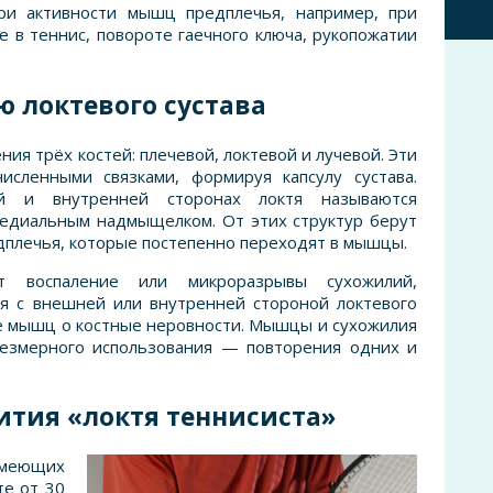
ри активности мышц предплечья, например, при
е в теннис, повороте гаечного ключа, рукопожатии
ю локтевого сустава
ия трёх костей: плечевой, локтевой и лучевой. Эти
исленными связками, формируя капсулу сустава.
й и внутренней сторонах локтя называются
медиальным надмыщелком. От этих структур берут
дплечья, которые постепенно переходят в мышцы.
т воспаление или микроразрывы сухожилий,
 с внешней или внутренней стороной локтевого
ие мышц о костные неровности. Мышцы и сухожилия
езмерного использования — повторения одних и
ития «локтя теннисиста»
еющих
те от 30