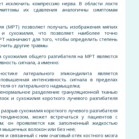
ет исключить компрессию нерва. В области локтя
имптомы их сдавления аналогичны симптомам
ия (МРТ)
позволяет получать изображения мягких
и сухожилия, что позволяет наиболее точно
РТ назначают для того, чтобы определить степень
ючить другие травмы.
а сухожилия общего разгибателя на МРТ являются
вность сигнала, а именно:
стике латерального эпикондилита является
повышенная интенсивность сигнала в пределах
теля от латерального надмыщелка;
енормальное разделение грануляционной тканью
язок и сухожилия короткого лучевого разгибателя
разрыв сухожилия короткого лучевого разгибателя
 тендинозом, может встречаться у пациентов с
ом; он проявляется как заполненный жидкостью
и мышечных волокон или без неё;
ия и связанный с ним очаговый отёк костного мозга