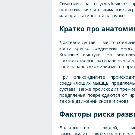
Симптомы часто усугубляются п
подтягиваниях и отжиманиях, игр
или при статической нагрузке.
Кратко про анатоми
Локтевой сустав — место соединен
кости крепко соединены многоч
Костные выступы на внешне
соответственно латеральным и 
своё начало сухожилия мышц пре
При эпикондилите происходи
соединяющих мышцы предплечья
сустава. Также происходит трен
предплечья повреждаются от чр
тех же движений снова и снова.
Факторы риска разв
Большинство людей, им
эпикондилит, находятся в возрас