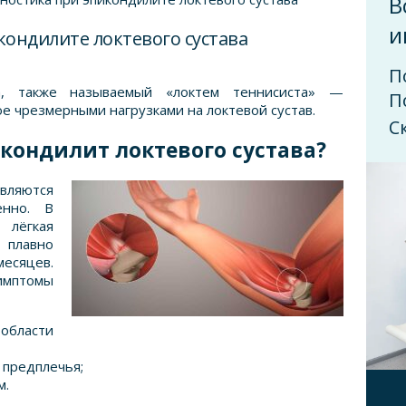
В
и
кондилите локтевого сустава
П
ва, также называемый «локтем теннисиста» —
П
е чрезмерными нагрузками на локтевой сустав.
С
икондилит локтевого сустава?
вляются
енно. В
 лёгкая
плавно
месяцев.
птомы
 области
предплечья;
м.