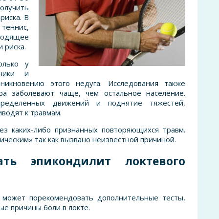
получить
риска. В
еннис,
ходящее
 риска.
олько у
хники и
никновению этого недуга. Исследования также
ра заболевают чаще, чем остальное население.
пределённых движений и поднятие тяжестей,
иводят к травмам.
ез каких-либо признанных повторяющихся травм.
ическим» так как вызвано неизвестной причиной.
ать эпикондилит локтевого
 может порекомендовать дополнительные тесты,
е причины боли в локте.