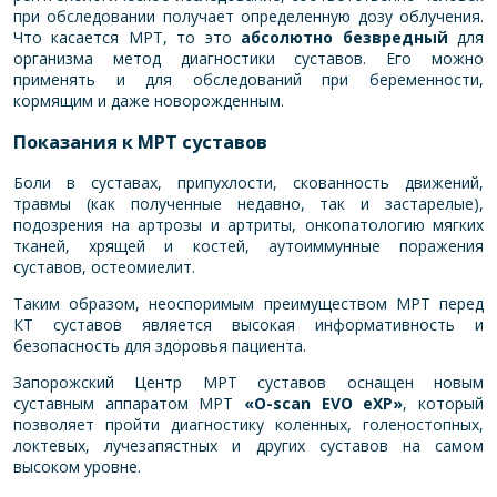
при обследовании получает определенную дозу облучения.
Что касается МРТ, то это
абсолютно безвредный
для
организма метод диагностики суставов. Его можно
применять и для обследований при беременности,
кормящим и даже новорожденным.
Показания к МРТ
суставов
Боли в суставах, припухлости, скованность движений,
травмы (как полученные недавно, так и застарелые),
подозрения на артрозы и артриты, онкопатологию мягких
тканей, хрящей и костей, аутоиммунные поражения
суставов, остеомиелит.
Таким образом, неоспоримым преимуществом МРТ перед
КТ суставов является высокая информативность и
безопасность для здоровья пациента.
Запорожский Центр МРТ суставов оснащен новым
суставным аппаратом МРТ
«O-scan EVO eXP»
, который
позволяет пройти диагностику коленных, голеностопных,
локтевых, лучезапястных и других суставов на самом
высоком уровне.